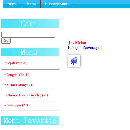
Home
Menu
Hubungi Kami
Jus Melon
Kategori:
Beverages
•
Pojok Info (0)
•
Pangsit Mie (10)
•
Menu Lainnya (1)
•
Chinese Food ( Gwalk ) (51)
•
Beverages (22)