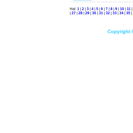
Hal:
1
|
2
|
3
|
4
|
5
|
6
|
7
|
8
|
9
|
10
|
11
|
27
|
28
|
29
|
30
|
31
|
32
|
33
|
34
|
35
|
Copyright 